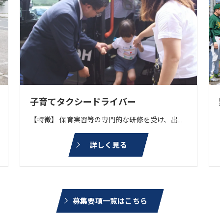
子育てタクシードライバー
【特徴】 保育実習等の専門的な研修を受け、出産時の送迎やチャイルドシートを着用してのお子様一人の送迎、習い事の送迎をします。 【車両】 日産：ノート、セドリック、NV200UD トヨタ：シエンタ、コンフォートウェルキャブ、ジャパンタクシー （電話：40 アプリ：20 乗り場：10 流し：30）
詳しく見る
募集要項一覧はこちら