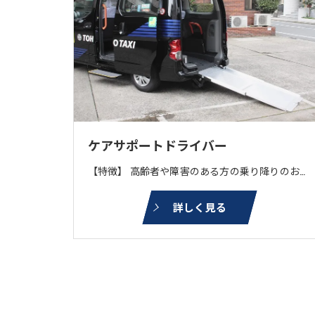
ケアサポートドライバー
【特徴】 高齢者や障害のある方の乗り降りのお手伝いをしながら送迎をする仕事です。ヘルパー等の有資格者は即戦力になります。介護・福祉分野の経験者が多数在籍。 【車両】 トヨタ：JPNタクシー、コンフォートウェルキャブ 日産：NV200UD、セレナe⁻powerチェアキャブ （電話：50 アプリ：20 乗り場：10流し：20）
詳しく見る