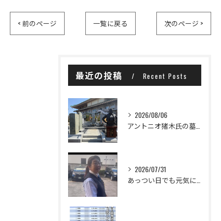
< 前のページ
一覧に戻る
次のページ >
最近の投稿
Recent Posts
2026/08/06
アントニオ猪木氏の墓所は、横浜市鶴見区の曹洞宗大本山 總持寺...
2026/07/31
あっつい日でも元気に出発☀️