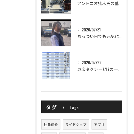
アントニオ猪木氏の墓所は、横浜市鶴見区の曹洞宗大本山 總持寺...
2026/07/31
あっつい日でも元気に出発☀️
2026/07/22
東宝タクシー7/17の一日の売上ランキングを公開します！
タグ
Tags
社員紹介
ライドシェア
アプリ